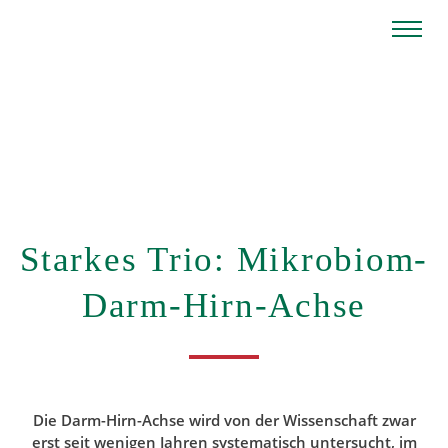
Sprungmarken
Zum Inhalt springen
Zum Footer springen
Starkes Trio: Mikrobiom-
Darm-Hirn-Achse
Die Darm-Hirn-Achse wird von der Wissenschaft zwar
erst seit wenigen Jahren systematisch untersucht, im