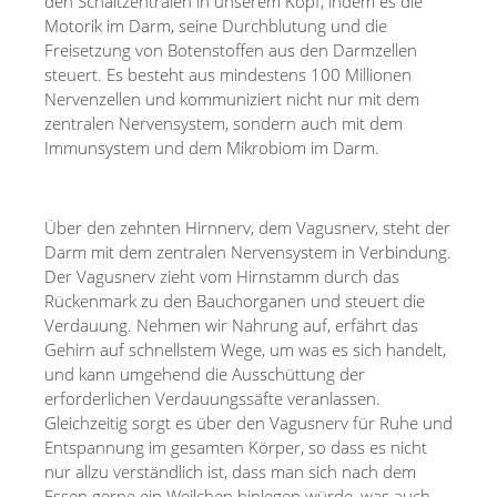
den Schaltzentralen in unserem Kopf, indem es die
Motorik im Darm, seine Durchblutung und die
Freisetzung von Botenstoffen aus den Darmzellen
steuert. Es besteht aus mindestens 100 Millionen
Nervenzellen und kommuniziert nicht nur mit dem
zentralen Nervensystem, sondern auch mit dem
Immunsystem und dem Mikrobiom im Darm.
Über den zehnten Hirnnerv, dem Vagusnerv, steht der
Darm mit dem zentralen Nervensystem in Verbindung.
Der Vagusnerv zieht vom Hirnstamm durch das
Rückenmark zu den Bauchorganen und steuert die
Verdauung. Nehmen wir Nahrung auf, erfährt das
Gehirn auf schnellstem Wege, um was es sich handelt,
und kann umgehend die Ausschüttung der
erforderlichen Verdauungssäfte veranlassen.
Gleichzeitig sorgt es über den Vagusnerv für Ruhe und
Entspannung im gesamten Körper, so dass es nicht
nur allzu verständlich ist, dass man sich nach dem
Essen gerne ein Weilchen hinlegen würde, was auch