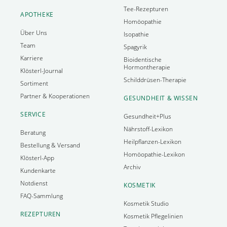
Tee-Rezepturen
APOTHEKE
Homöopathie
Über Uns
Isopathie
Team
Spagyrik
Karriere
Bioidentische
Hormontherapie
Klösterl-Journal
Schilddrüsen-Therapie
Sortiment
Partner & Kooperationen
GESUNDHEIT & WISSEN
SERVICE
Gesundheit+Plus
Nährstoff-Lexikon
Beratung
Heilpflanzen-Lexikon
Bestellung & Versand
Homöopathie-Lexikon
Klösterl-App
Archiv
Kundenkarte
Notdienst
KOSMETIK
FAQ-Sammlung
Kosmetik Studio
REZEPTUREN
Kosmetik Pflegelinien