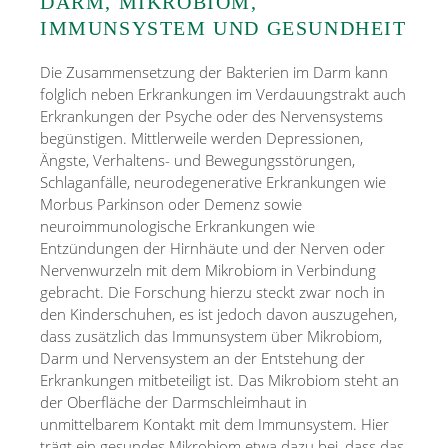
DARM, MIKROBIOM,
IMMUNSYSTEM UND GESUNDHEIT
Die Zusammensetzung der Bakterien im Darm kann
folglich neben Erkrankungen im Verdauungstrakt auch
Erkrankungen der Psyche oder des Nervensystems
begünstigen. Mittlerweile werden Depressionen,
Ängste, Verhaltens- und Bewegungsstörungen,
Schlaganfälle, neurodegenerative Erkrankungen wie
Morbus Parkinson oder Demenz sowie
neuroimmunologische Erkrankungen wie
Entzündungen der Hirnhäute und der Nerven oder
Nervenwurzeln mit dem Mikrobiom in Verbindung
gebracht. Die Forschung hierzu steckt zwar noch in
den Kinderschuhen, es ist jedoch davon auszugehen,
dass zusätzlich das Immunsystem über Mikrobiom,
Darm und Nervensystem an der Entstehung der
Erkrankungen mitbeteiligt ist. Das Mikrobiom steht an
der Oberfläche der Darmschleimhaut in
unmittelbarem Kontakt mit dem Immunsystem. Hier
trägt ein gesundes Mikrobiom etwa dazu bei, dass das